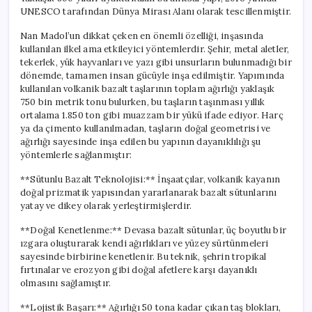
için
UNESCO tarafından Dünya Mirası Alanı olarak tescillenmiştir.
Nan Madol’un dikkat çeken en önemli özelliği, inşasında
kullanılan ilkel ama etkileyici yöntemlerdir. Şehir, metal aletler,
tekerlek, yük hayvanları ve yazı gibi unsurların bulunmadığı bir
dönemde, tamamen insan gücüyle inşa edilmiştir. Yapımında
kullanılan volkanik bazalt taşlarının toplam ağırlığı yaklaşık
750 bin metrik tonu bulurken, bu taşların taşınması yıllık
ortalama 1.850 ton gibi muazzam bir yükü ifade ediyor. Harç
ya da çimento kullanılmadan, taşların doğal geometrisi ve
ağırlığı sayesinde inşa edilen bu yapının dayanıklılığı şu
yöntemlerle sağlanmıştır:
**Sütunlu Bazalt Teknolojisi:** İnşaatçılar, volkanik kayanın
doğal prizmatik yapısından yararlanarak bazalt sütunlarını
yatay ve dikey olarak yerleştirmişlerdir.
**Doğal Kenetlenme:** Devasa bazalt sütunlar, üç boyutlu bir
ızgara oluşturarak kendi ağırlıkları ve yüzey sürtünmeleri
sayesinde birbirine kenetlenir. Bu teknik, şehrin tropikal
fırtınalar ve erozyon gibi doğal afetlere karşı dayanıklı
olmasını sağlamıştır.
**Lojistik Başarı:** Ağırlığı 50 tona kadar çıkan taş blokları,