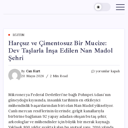
Skip
to
content
EĞITIM
Harçsız ve Çimentosuz Bir Mucize:
Dev Taşlarla İnşa Edilen Nan Madol
Şehri
Harçsız
By
Can Kurt
yorumlar kapalı
ve
20 Mayıs 2026
2 Min Read
Çimentosuz
Bir
Mucize:
Mikronezya Federal Devletleri’ne bağlı Pohnpei Adası’nın
Dev
güneydoğu kıyısında, insanlık tarihinin en etkileyici
Taşlarla
İnşa
mühendislik başarılarından biri olan Nan Madol yükseliyor.
Edilen
Canlı mercan resiflerinin üzerinde, gelgit kanallarıyla
Nan
birbirine bağlanan 92 yapay adadan oluşan bu taş şehir,
Madol
arkeologlar ve mühendisler için büyük bir merak kaynağı.
Şehri
Yaklaşık 800 yıldır ayakta kalan bu anıtsal yapı, 2016 yılında