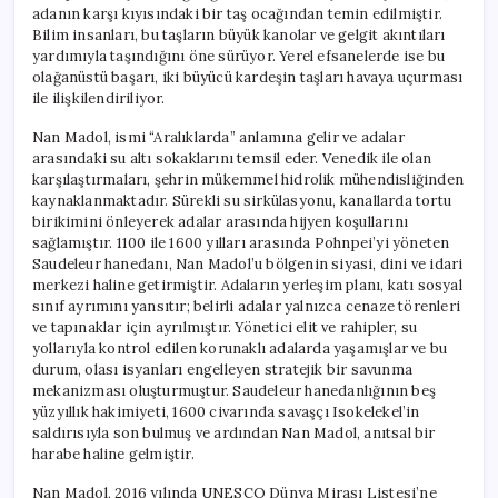
adanın karşı kıyısındaki bir taş ocağından temin edilmiştir.
Bilim insanları, bu taşların büyük kanolar ve gelgit akıntıları
yardımıyla taşındığını öne sürüyor. Yerel efsanelerde ise bu
olağanüstü başarı, iki büyücü kardeşin taşları havaya uçurması
ile ilişkilendiriliyor.
Nan Madol, ismi “Aralıklarda” anlamına gelir ve adalar
arasındaki su altı sokaklarını temsil eder. Venedik ile olan
karşılaştırmaları, şehrin mükemmel hidrolik mühendisliğinden
kaynaklanmaktadır. Sürekli su sirkülasyonu, kanallarda tortu
birikimini önleyerek adalar arasında hijyen koşullarını
sağlamıştır. 1100 ile 1600 yılları arasında Pohnpei’yi yöneten
Saudeleur hanedanı, Nan Madol’u bölgenin siyasi, dini ve idari
merkezi haline getirmiştir. Adaların yerleşim planı, katı sosyal
sınıf ayrımını yansıtır; belirli adalar yalnızca cenaze törenleri
ve tapınaklar için ayrılmıştır. Yönetici elit ve rahipler, su
yollarıyla kontrol edilen korunaklı adalarda yaşamışlar ve bu
durum, olası isyanları engelleyen stratejik bir savunma
mekanizması oluşturmuştur. Saudeleur hanedanlığının beş
yüzyıllık hakimiyeti, 1600 civarında savaşçı Isokelekel’in
saldırısıyla son bulmuş ve ardından Nan Madol, anıtsal bir
harabe haline gelmiştir.
Nan Madol, 2016 yılında UNESCO Dünya Mirası Listesi’ne