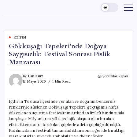
Skip
to
content
EĞITIM
Gökkuşağı Tepeleri’nde Doğaya
Saygısızlık: Festival Sonrası Pislik
Manzarası
Gökkuşağı
By
Can Kurt
yorumlar kapalı
Tepeleri’nde
12 Mayıs 2026
1 Min Read
Doğaya
Saygısızlık:
Festival
Iğdır’ın Tuzluca ilçesinde yer alan ve doğanın benzersiz
Sonrası
renkleriyle süslenen Gökkuşağı Tepeleri, geçtiğimiz hafta
Pislik
Manzarası
düzenlenen uçurtma festivalinin ardından üzücü bir durumla
için
karşılaştı. Milyonlarca yıllık jeolojik oluşum olan bu alan,
etkinlikten sonra bırakılan çöplerle adeta çöplüğe dönüştü.
Katılımcıların festivali tamamladıktan sonra geride bıraktığı
plastik atıklar, yiyecek ambalajları ve diğer çöpler,