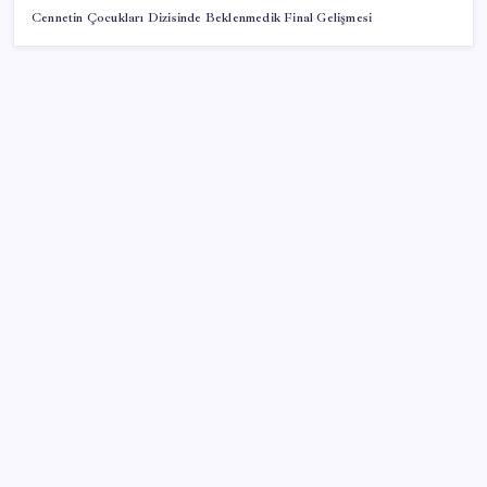
Cennetin Çocukları Dizisinde Beklenmedik Final Gelişmesi
SON YAZILAR
İmam hatipliler, imam hatip seçmedi
Çin resti çekti, ABD şirketlerine kapıyı kapattı:
‘Başka seçeneğimiz kalmadı’
‘Çerçeve yasa’nın Meclis’e gelmesine saatler kala
Devlet Bahçeli’den kritik açıklama: ‘Öcalan umuda,
Ahmetler göreve, Demirtaş evine dönmelidir’
Xbox Geriye Dönük Uyumluluk PC ve Helix’e Geliyor