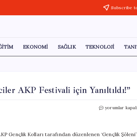
Subscribe t
ĞİTİM
EKONOMİ
SAĞLIK
TEKNOLOJİ
TANI
ler AKP Festivali için Yanıltıldı!”
“Gençlik
yorumlar kapal
Gezisinde
Şok:
Öğrenciler
AKP
 AKP Gençlik Kolları tarafından düzenlenen ‘Gençlik Şöleni’