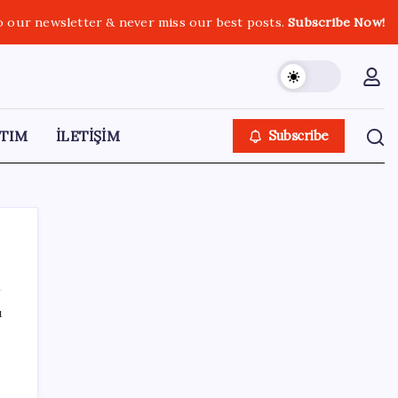
o our newsletter & never miss our best posts.
Subscribe Now!
TIM
İLETİŞİM
Subscribe
ı
SON YAZILAR
İmam hatipliler, imam hatip seçmedi