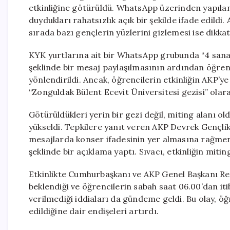
etkinliğine götürüldü. WhatsApp üzerinden yapılan
duydukları rahatsızlık açık bir şekilde ifade edildi
sırada bazı gençlerin yüzlerini gizlemesi ise dikkat
KYK yurtlarına ait bir WhatsApp grubunda “4 sanatç
şeklinde bir mesaj paylaşılmasının ardından öğren
yönlendirildi. Ancak, öğrencilerin etkinliğin AKP’y
“Zonguldak Bülent Ecevit Üniversitesi gezisi” olarak 
Götürüldükleri yerin bir gezi değil, miting alanı o
yükseldi. Tepkilere yanıt veren AKP Devrek Gençlik 
mesajlarda konser ifadesinin yer almasına rağmen,
şeklinde bir açıklama yaptı. Sıvacı, etkinliğin miti
Etkinlikte Cumhurbaşkanı ve AKP Genel Başkanı Re
beklendiği ve öğrencilerin sabah saat 06.00’dan iti
verilmediği iddiaları da gündeme geldi. Bu olay, öğ
edildiğine dair endişeleri artırdı.