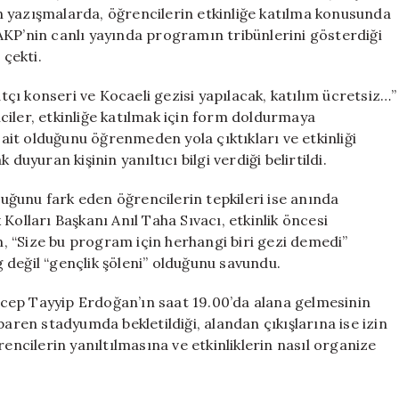
Festivali
 yazışmalarda, öğrencilerin etkinliğe katılma konusunda
için
. AKP’nin canlı yayında programın tribünlerini gösterdiği
Yanıltıldı!”
 çekti.
için
ı konseri ve Kocaeli gezisi yapılacak, katılım ücretsiz…”
ciler, etkinliğe katılmak için form doldurmaya
e ait olduğunu öğrenmeden yola çıktıkları ve etkinliği
duyuran kişinin yanıltıcı bilgi verdiği belirtildi.
lduğunu fark eden öğrencilerin tepkileri ise anında
Kolları Başkanı Anıl Taha Sıvacı, etkinlik öncesi
 “Size bu program için herhangi biri gezi demedi”
ng değil “gençlik şöleni” olduğunu savundu.
cep Tayyip Erdoğan’ın saat 19.00’da alana gelmesinin
baren stadyumda bekletildiği, alandan çıkışlarına ise izin
rencilerin yanıltılmasına ve etkinliklerin nasıl organize