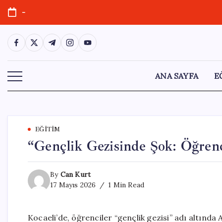
Skip
-
to
content
https://www.facebook.com/
https://twitter.com/
https://t.me/
https://www.instagram.com/
https://youtube.com/
ANA SAYFA
E
EĞITIM
“Gençlik Gezisinde Şok: Öğrenci
By
Can Kurt
17 Mayıs 2026
1 Min Read
Kocaeli’de, öğrenciler “gençlik gezisi” adı altında