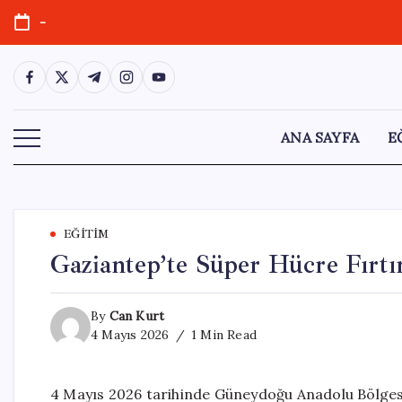
Skip
-
to
content
https://www.facebook.com/
https://twitter.com/
https://t.me/
https://www.instagram.com/
https://youtube.com/
ANA SAYFA
E
EĞITIM
Gaziantep’te Süper Hücre Fırtı
By
Can Kurt
4 Mayıs 2026
1 Min Read
4 Mayıs 2026 tarihinde Güneydoğu Anadolu Bölgesi’