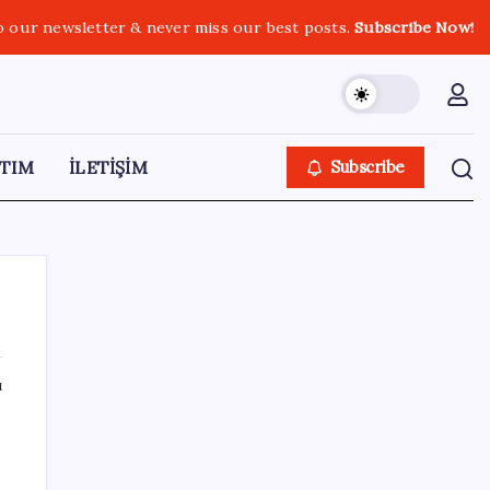
o our newsletter & never miss our best posts.
Subscribe Now!
TIM
İLETİŞİM
Subscribe
ı
SON YAZILAR
Mahkemeden Beyaz Saray’daki balo salonu
projesine durdurma kararı