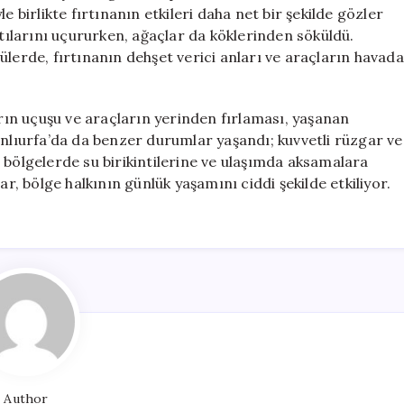
Gibi
e birlikte fırtınanın etkileri daha net bir şekilde gözler
Anlar
atılarını uçururken, ağaçlar da köklerinden söküldü.
Yaşandı
ülerde, fırtınanın dehşet verici anları ve araçların havada
için
arın uçuşu ve araçların yerinden fırlaması, yaşanan
anlıurfa’da da benzer durumlar yaşandı; kuvvetli rüzgar ve
 bölgelerde su birikintilerine ve ulaşımda aksamalara
ar, bölge halkının günlük yaşamını ciddi şekilde etkiliyor.
Author