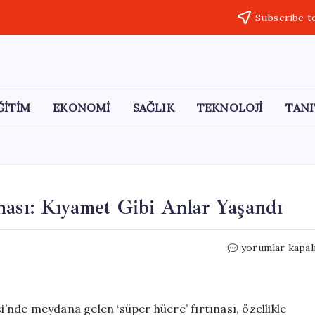
Subscribe t
ĞİTİM
EKONOMİ
SAĞLIK
TEKNOLOJİ
TANI
nası: Kıyamet Gibi Anlar Yaşandı
Gaziantep’te
yorumlar kapal
Süper
Hücre
Fırtınası:
Kıyamet
nde meydana gelen ‘süper hücre’ fırtınası, özellikle