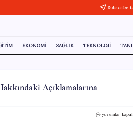
Subscribe t
ĞİTİM
EKONOMİ
SAĞLIK
TEKNOLOJİ
TANI
 Hakkındaki Açıklamalarına
Erdoğan’ın
yorumlar kapal
Sermaye
Piyasaları
Hakkındaki