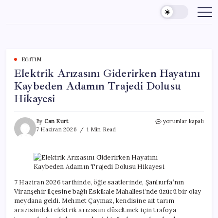
Skip
to
content
EĞITIM
Elektrik Arızasını Giderirken Hayatını
Kaybeden Adamın Trajedi Dolusu
Hikayesi
Elektrik
By
Can Kurt
yorumlar kapalı
Arızasını
7 Haziran 2026
1 Min Read
Giderirken
Hayatını
Kaybeden
Adamın
Trajedi
Dolusu
7 Haziran 2026 tarihinde, öğle saatlerinde, Şanlıurfa’nın
Hikayesi
Viranşehir ilçesine bağlı Eskikale Mahallesi’nde üzücü bir olay
için
meydana geldi. Mehmet Çaymaz, kendisine ait tarım
arazisindeki elektrik arızasını düzeltmek için trafoya