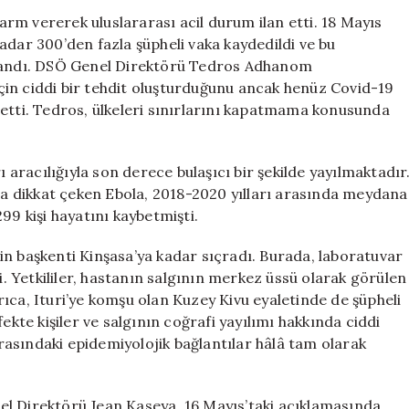
Salgını
larm vererek uluslararası acil durum ilan etti. 18 Mayıs
İçin
adar 300’den fazla şüpheli vaka kaydedildi ve bu
Uluslararası
ulandı. DSÖ Genel Direktörü Tedros Adhanom
Acil
in ciddi bir tehdit oluşturduğunu ancak henüz Covid-19
Durum
 etti. Tedros, ülkeleri sınırlarını kapatmama konusunda
İlan
Edildi!
için
ı aracılığıyla son derece bulaşıcı bir şekilde yayılmaktadır
 dikkat çeken Ebola, 2018-2020 yılları arasında meydana
99 kişi hayatını kaybetmişti.
in başkenti Kinşasa’ya kadar sıçradı. Burada, laboratuvar
di. Yetkililer, hastanın salgının merkez üssü olarak görülen
Ayrıca, Ituri’ye komşu olan Kuzey Kivu eyaletinde de şüpheli
ekte kişiler ve salgının coğrafi yayılımı hakkında ciddi
 arasındaki epidemiyolojik bağlantılar hâlâ tam olarak
el Direktörü Jean Kaseya, 16 Mayıs’taki açıklamasında