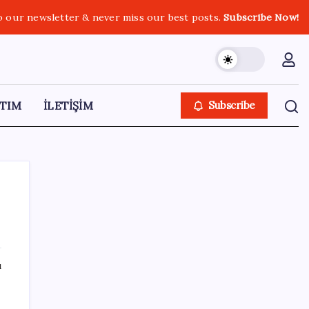
o our newsletter & never miss our best posts.
Subscribe Now!
TIM
İLETİŞİM
Subscribe
SON YAZILAR
ı
İmam hatipliler, imam hatip seçmedi