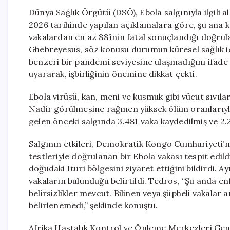
Dünya Sağlık Örgütü (DSÖ), Ebola salgınıyla ilgili a
2026 tarihinde yapılan açıklamalara göre, şu ana k
vakalardan en az 88’inin fatal sonuçlandığı doğr
Ghebreyesus, söz konusu durumun küresel sağlık iç
benzeri bir pandemi seviyesine ulaşmadığını ifade
uyararak, işbirliğinin önemine dikkat çekti.
Ebola virüsü, kan, meni ve kusmuk gibi vücut sıvılar
Nadir görülmesine rağmen yüksek ölüm oranlarıyla
gelen önceki salgında 3.481 vaka kaydedilmiş ve 2.2
Salgının etkileri, Demokratik Kongo Cumhuriyeti’n
testleriyle doğrulanan bir Ebola vakası tespit edil
doğudaki Ituri bölgesini ziyaret ettiğini bildirdi. 
vakaların bulunduğu belirtildi. Tedros, “Şu anda enf
belirsizlikler mevcut. Bilinen veya şüpheli vakalar
belirlenemedi,” şeklinde konuştu.
Afrika Hastalık Kontrol ve Önleme Merkezleri Gen