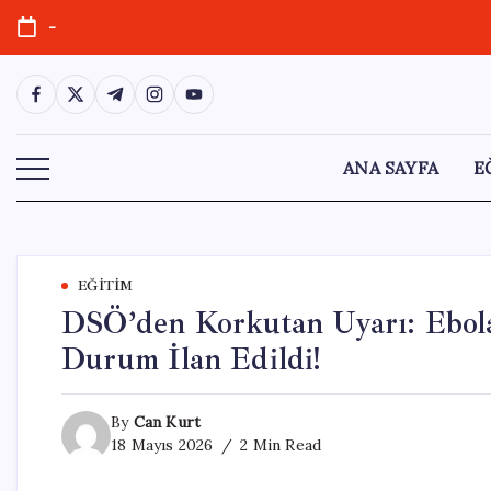
Skip
-
to
content
https://www.facebook.com/
https://twitter.com/
https://t.me/
https://www.instagram.com/
https://youtube.com/
ANA SAYFA
E
EĞITIM
DSÖ’den Korkutan Uyarı: Ebola 
Durum İlan Edildi!
By
Can Kurt
18 Mayıs 2026
2 Min Read