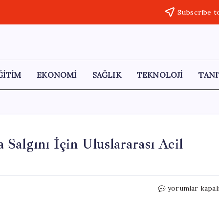
Subscribe t
ĞİTİM
EKONOMİ
SAĞLIK
TEKNOLOJİ
TANI
Salgını İçin Uluslararası Acil
DSÖ’den
yorumlar kapal
Korkutan
Uyarı:
Ebola