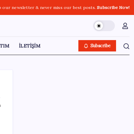
o our newsletter & never miss our best posts.
Subscribe Now!
TIM
İLETİŞİM
Subscribe
ı
SON YAZILAR
İmam hatipliler, imam hatip seçmedi