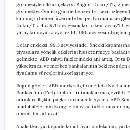
görmesiyle dikkat çekiyor. Bugün, Dolar/TL, güne 
görmekte. Önceki gün de benzer bir seyir izleyen
kapanışın hemen üzerinde bir performans sergiledi
Dolar/TL, 45,5970 seviyesini korurken, avro/TL yüz
yatay bir seyir izleyerek 61,1090 seviyesinde işlem
Dolar endeksi, 99,3 seviyesinde, önceki kapanışına 
piyasalara yönelik etkilerini hissettirmeye başladı
gelmekte. ABD tahvil faizlerindeki ani artış, Orta D
yükseltmesi ve merkez bankalarının beklenenden dah
fiyatlama süreçlerini zorlaştırıyor.
Bugün gözler, ABD merkezli çip üreticisi Nvidia’n
Bankası’nın (Fed) toplantı tutanaklarına çevrildi.
adımlara ilişkin ipuçları aranacak. Ayrıca, ABD Se
müdahalelerinin Kongre onayına tabi olmasını öng
önemli bir adım attı.
Analistler, yurt içinde konut fiyat endeksinin, yurt