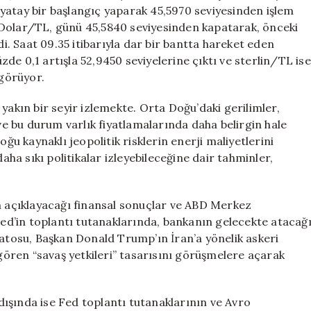
yatay bir başlangıç yaparak 45,5970 seviyesinden işlem
 Dolar/TL, günü 45,5840 seviyesinden kapatarak, önceki
. Saat 09.35 itibarıyla dar bir bantta hareket eden
de 0,1 artışla 52,9450 seviyelerine çıktı ve sterlin/TL ise
 görüyor.
yakın bir seyir izlemekte. Orta Doğu’daki gerilimler,
 ve bu durum varlık fiyatlamalarında daha belirgin hale
oğu kaynaklı jeopolitik risklerin enerji maliyetlerini
a sıkı politikalar izleyebileceğine dair tahminler,
ın açıklayacağı finansal sonuçlar ve ABD Merkez
 Fed’in toplantı tutanaklarında, bankanın gelecekte atacağ
natosu, Başkan Donald Trump’ın İran’a yönelik askeri
ören “savaş yetkileri” tasarısını görüşmelere açarak
 dışında ise Fed toplantı tutanaklarının ve Avro