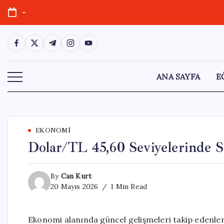
Skip
-
to
content
https://www.facebook.com/
https://twitter.com/
https://t.me/
https://www.instagram.com/
https://youtube.com/
ANA SAYFA
E
EKONOMI
Dolar/TL 45,60 Seviyelerinde S
By
Can Kurt
20 Mayıs 2026
1 Min Read
Ekonomi alanında güncel gelişmeleri takip edenler