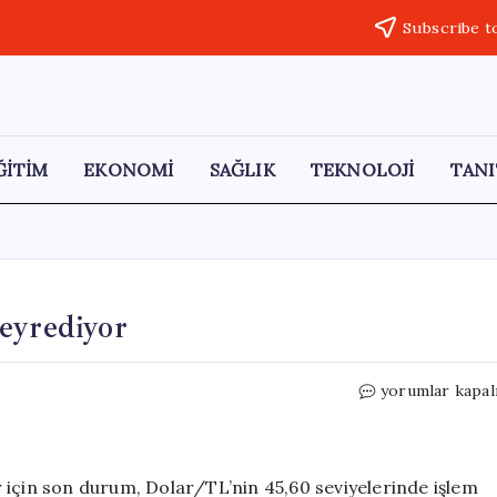
Subscribe t
ĞİTİM
EKONOMİ
SAĞLIK
TEKNOLOJİ
TANI
eyrediyor
Dolar/TL
yorumlar kapal
45,60
Seviyelerinde
Seyrediyor
için
 için son durum, Dolar/TL’nin 45,60 seviyelerinde işlem