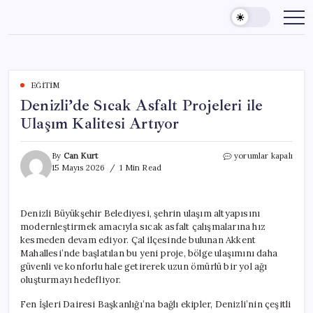
Skip
to
content
EĞITIM
Denizli’de Sıcak Asfalt Projeleri ile
Ulaşım Kalitesi Artıyor
Denizli’de
By
Can Kurt
yorumlar kapalı
Sıcak
15 Mayıs 2026
1 Min Read
Asfalt
Projeleri
ile
Denizli Büyükşehir Belediyesi, şehrin ulaşım altyapısını
Ulaşım
modernleştirmek amacıyla sıcak asfalt çalışmalarına hız
Kalitesi
Artıyor
kesmeden devam ediyor. Çal ilçesinde bulunan Akkent
için
Mahallesi’nde başlatılan bu yeni proje, bölge ulaşımını daha
güvenli ve konforlu hale getirerek uzun ömürlü bir yol ağı
oluşturmayı hedefliyor.
Fen İşleri Dairesi Başkanlığı’na bağlı ekipler, Denizli’nin çeşitli