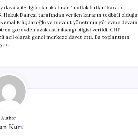
Butlan’
avası ile ilgili olarak alınan ‘mutlak butlan’ kararı
Kararı
 Hukuk Dairesi tarafından verilen kararın tedbirli olduğu
Sonrası
nı Kemal Kılıçdaroğlu ve mevcut yönetimin görevine devam
Ankara
ren görevden uzaklaştırılacağı bilgisi verildi. CHP
İl
ü acil olarak genel merkeze davet etti. Bu toplantının
Örgütü
yor.
Genel
Merkeze
Çağrıldı
için
Author
an Kurt