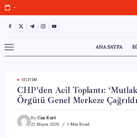
Skip
-
to
content
https://www.facebook.com/
https://twitter.com/
https://t.me/
https://www.instagram.com/
https://youtube.com/
ANA SAYFA
E
EĞITIM
CHP’den Acil Toplantı: ‘Mutlak
Örgütü Genel Merkeze Çağrıld
By
Can Kurt
22 Mayıs 2026
1 Min Read