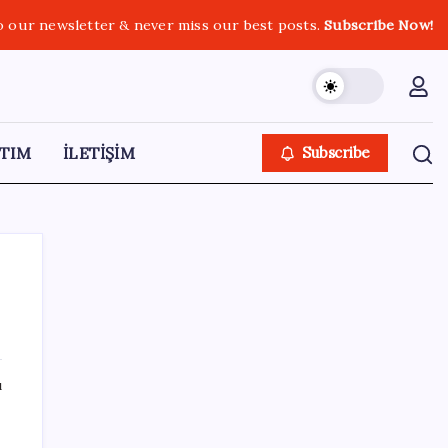
o our newsletter & never miss our best posts.
Subscribe Now!
TIM
İLETİŞİM
Subscribe
SON YAZILAR
ı
İmam hatipliler, imam hatip seçmedi