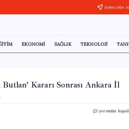
Subscribe t
ĞİTİM
EKONOMİ
SAĞLIK
TEKNOLOJİ
TANI
 Butlan’ Kararı Sonrası Ankara İl
ı
CHP’den
yorumlar kapal
Acil
Toplantı:
‘Mutlak