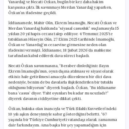
Yanardağ ve Necati Özkan, bugün bir kez daha hakim
karşısına çıktı. İlk savunmayı Merdan Yanardağ yaparken,
Özkan’ın ifadesine geçildi.
İddianamede, Mahir Gün, Ekrem İmamoğlu, Necati Özkan ve
Merdan Yanardağ hakkında “siyasal casusluk” suçlamasıyla 15
yıldan 20 yıl hapis cezası talep ediliyor. 4 Temmuz 2025’te
tutuklanan Hüseyin Gün, 27 Ekim 2025 tarihinde İmamoğlu,
Özkan ve Yanardağ’ın cezaevine girmesine neden olan
ifadesini vermişti. İddianame, 18 Şubat 2026’da mahkeme
tarafından kabul edilerek dava süreci başladı.
Necati Özkan savunmasına, “Beraber dinlediğiniz Sayın
Ekrem İmamoğlu’nun, oyun dışına atılması ve siyasi olarak
etkisiz hale getirilmesi amacıyla düzenlenen bir dizi dava
nedeniyle, benim de bu davalarla ilişkilendirilen bir tutuklu
olduğumu biliyorum” diyerek başladı. Özkan, “Bu iddianame
bana ‘casus’ diyor. Taht oyunları bu kadar mı ucuzladı?”
diyerek davanın ciddiyetine dikkat çekti.
Özkan, hukuka olan inancıyla ve Türk Silahlı Kuvvetleri’ndeki
10 yılı aşkın deneyimiyle sabır gösterdiğini belirtti. “67
yaşında bir Türkiye Cumhuriyeti vatandaşı olarak zamanıma
dair farkındayım. Ama başka bir şey yapamadığım için