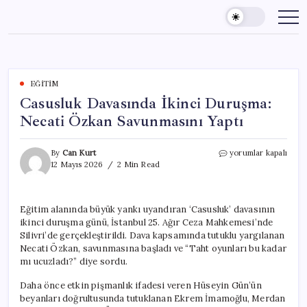
Skip
to
content
EĞITIM
Casusluk Davasında İkinci Duruşma:
Necati Özkan Savunmasını Yaptı
Casusluk
By
Can Kurt
yorumlar kapalı
Davasında
12 Mayıs 2026
2 Min Read
İkinci
Duruşma:
Necati
Eğitim alanında büyük yankı uyandıran ‘Casusluk’ davasının
Özkan
ikinci duruşma günü, İstanbul 25. Ağır Ceza Mahkemesi’nde
Savunmasını
Yaptı
Silivri’de gerçekleştirildi. Dava kapsamında tutuklu yargılanan
için
Necati Özkan, savunmasına başladı ve “Taht oyunları bu kadar
mı ucuzladı?” diye sordu.
Daha önce etkin pişmanlık ifadesi veren Hüseyin Gün’ün
beyanları doğrultusunda tutuklanan Ekrem İmamoğlu, Merdan