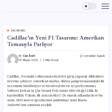
Skip
to
content
EKONOMI
Cadillac’ın Yeni F1 Tasarımı: Amerikan
Temasıyla Parlıyor
Cadillac’ın
By
Can Kurt
yorumlar kapalı
Yeni
29 Nisan 2026
1 Min Read
F1
Tasarımı:
Amerikan
Cadillac, Formula 1 dünyasına hızlı bir giriş yaparak dikkatleri
Temasıyla
üzerine çekiyor. Amerikan marka, dünya şampiyonasındaki ilk
Parlıyor
için
sezonunu sürdürüyor ve bu süreçteki en iyi performansı,
Valtteri Bottas’ın Çin Grand Prix’sinde elde ettiği 13.lük ile
kaydedildi. Takım, ilk aracını MAC-26 olarak adlandırdı ve bu
isim, ABD motor sporlarının unutulmaz ismi Mario
Andretti’nin onuruna seçildi.