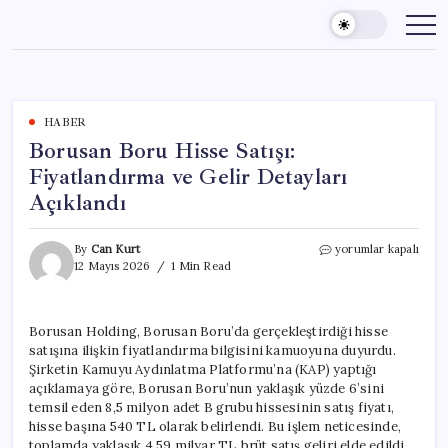
Skip
to
content
HABER
Borusan Boru Hisse Satışı:
Fiyatlandırma ve Gelir Detayları
Açıklandı
Borusan
By
Can Kurt
yorumlar kapalı
Boru
12 Mayıs 2026
1 Min Read
Hisse
Satışı:
Fiyatlandırma
Borusan Holding, Borusan Boru’da gerçekleştirdiği hisse
ve
satışına ilişkin fiyatlandırma bilgisini kamuoyuna duyurdu.
Gelir
Detayları
Şirketin Kamuyu Aydınlatma Platformu’na (KAP) yaptığı
Açıklandı
açıklamaya göre, Borusan Boru’nun yaklaşık yüzde 6’sini
için
temsil eden 8,5 milyon adet B grubu hissesinin satış fiyatı,
hisse başına 540 TL olarak belirlendi. Bu işlem neticesinde,
toplamda yaklaşık 4,59 milyar TL brüt satış geliri elde edildi.