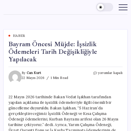
Skip
to
content
HABER
Bayram Öncesi Müjde: İşsizlik
Ödemeleri Tarih Değişikliğiyle
Yapılacak
Bayram
By
Can Kurt
yorumlar kapalı
Öncesi
22 Mayıs 2026
1 Min Read
Müjde:
İşsizlik
Ödemeleri
22 Mayıs 2026 tarihinde Bakan Vedat Işıkhan tarafından
Tarih
yapılan açıklama ile işsizlik ödemeleriyle ilgili önemli bir
Değişikliğiyle
Yapılacak
güncelleme duyuruldu. Bakan Işıkhan, “5 Haziran’da
için
gerçekleştireceğimiz İşsizlik Ödeneği ve Kısa Çalışma
Ödeneği ödemelerini, Kurban Bayramı arifesi olan 26 Mayıs
tarihine çekiyoruz.” dedi. Ayrıca, Yarım Çalışma Ödeneği,
Ücret Garanti Fonu ve İş Kaybı Tazminatı ödemelerinin de