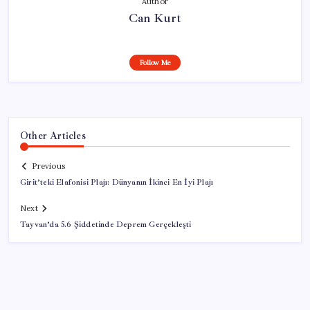
Author
Can Kurt
Follow Me
Other Articles
Previous
Girit’teki Elafonisi Plajı: Dünyanın İkinci En İyi Plajı
Next
Tayvan’da 5.6 Şiddetinde Deprem Gerçekleşti