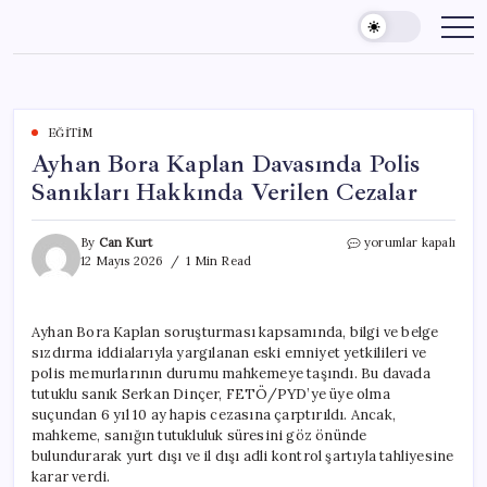
Skip
to
content
EĞITIM
Ayhan Bora Kaplan Davasında Polis
Sanıkları Hakkında Verilen Cezalar
Ayhan
By
Can Kurt
yorumlar kapalı
Bora
12 Mayıs 2026
1 Min Read
Kaplan
Davasında
Polis
Ayhan Bora Kaplan soruşturması kapsamında, bilgi ve belge
Sanıkları
sızdırma iddialarıyla yargılanan eski emniyet yetkilileri ve
Hakkında
Verilen
polis memurlarının durumu mahkemeye taşındı. Bu davada
Cezalar
tutuklu sanık Serkan Dinçer, FETÖ/PYD’ye üye olma
için
suçundan 6 yıl 10 ay hapis cezasına çarptırıldı. Ancak,
mahkeme, sanığın tutukluluk süresini göz önünde
bulundurarak yurt dışı ve il dışı adli kontrol şartıyla tahliyesine
karar verdi.