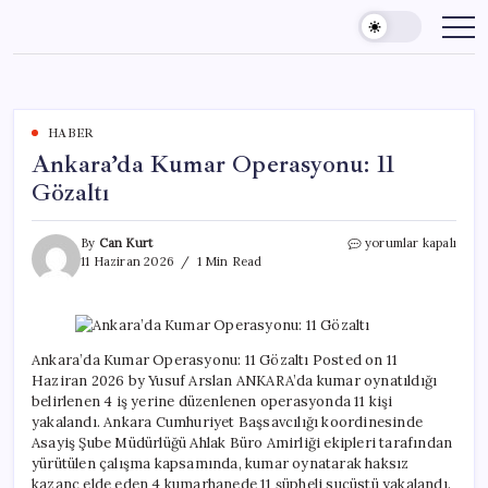
Skip
to
content
HABER
Ankara’da Kumar Operasyonu: 11
Gözaltı
Ankara’da
By
Can Kurt
yorumlar kapalı
Kumar
11 Haziran 2026
1 Min Read
Operasyonu:
11
Gözaltı
için
Ankara’da Kumar Operasyonu: 11 Gözaltı Posted on 11
Haziran 2026 by Yusuf Arslan ANKARA’da kumar oynatıldığı
belirlenen 4 iş yerine düzenlenen operasyonda 11 kişi
yakalandı. Ankara Cumhuriyet Başsavcılığı koordinesinde
Asayiş Şube Müdürlüğü Ahlak Büro Amirliği ekipleri tarafından
yürütülen çalışma kapsamında, kumar oynatarak haksız
kazanç elde eden 4 kumarhanede 11 şüpheli suçüstü yakalandı.