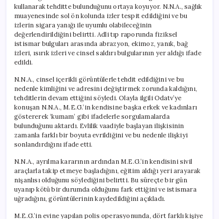
için
kullanarak tehditte bulunduğunu ortaya koyuyor. N.N.A., sağlık
muayenesinde sol ön kolunda izler tespit edildiğini ve bu
izlerin sigara yanığı ile uyumlu olabileceğinin
değerlendirildiğini belirtti. Adli tıp raporunda fiziksel
istismar bulguları arasında abrazyon, ekimoz, yanık, bağ
izleri, ısırık izleri ve cinsel saldırı bulgularının yer aldığı ifade
edildi.
N.N.A., cinsel içerikli görüntülerle tehdit edildiğini ve bu
nedenle kimliğini ve adresini değiştirmek zorunda kaldığını,
tehditlerin devam ettiğini söyledi. Olayla ilgili Odatv’ye
konuşan N.N.A., M.E.G.’in kendisine başka erkek ve kadınları
göstererek ‘kumam’ gibi ifadelerle sorgulamalarda
bulunduğunu aktardı. Evlilik vaadiyle başlayan ilişkisinin
zamanla farklı bir boyuta evrildiğini ve bu nedenle ilişkiyi
sonlandırdığını ifade etti.
N.N.A., ayrılma kararının ardından M.E.G.’in kendisini sivil
araçlarla takip etmeye başladığını, eğitim aldığı yeri arayarak
nişanlısı olduğunu söylediğini belirtti. Bu süreçte bir gün
uyanıp kötü bir durumda olduğunu fark ettiğini ve istismara
uğradığını, görüntülerinin kaydedildiğini açıkladı.
M.E.G.’in evine yapılan polis operasyonunda, dört farklı kişiye