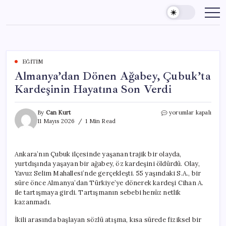
Skip
to
content
EĞITIM
Almanya’dan Dönen Ağabey, Çubuk’ta
Kardeşinin Hayatına Son Verdi
Almanya’dan
By
Can Kurt
yorumlar kapalı
Dönen
11 Mayıs 2026
1 Min Read
Ağabey,
Çubuk’ta
Kardeşinin
Ankara’nın Çubuk ilçesinde yaşanan trajik bir olayda,
Hayatına
yurtdışında yaşayan bir ağabey, öz kardeşini öldürdü. Olay,
Son
Verdi
Yavuz Selim Mahallesi’nde gerçekleşti. 55 yaşındaki S.A., bir
için
süre önce Almanya’dan Türkiye’ye dönerek kardeşi Cihan A.
ile tartışmaya girdi. Tartışmanın sebebi henüz netlik
kazanmadı.
İkili arasında başlayan sözlü atışma, kısa sürede fiziksel bir