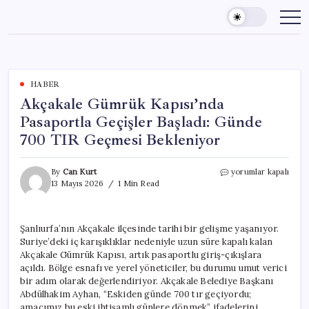
Skip
to
content
HABER
Akçakale Gümrük Kapısı’nda
Pasaportla Geçişler Başladı: Günde
700 TIR Geçmesi Bekleniyor
Akçakale
By
Can Kurt
yorumlar kapalı
Gümrük
13 Mayıs 2026
1 Min Read
Kapısı’nda
Pasaportla
Geçişler
Şanlıurfa’nın Akçakale ilçesinde tarihi bir gelişme yaşanıyor.
Başladı:
Suriye’deki iç karışıklıklar nedeniyle uzun süre kapalı kalan
Günde
700
Akçakale Gümrük Kapısı, artık pasaportlu giriş-çıkışlara
TIR
açıldı. Bölge esnafı ve yerel yöneticiler, bu durumu umut verici
Geçmesi
bir adım olarak değerlendiriyor. Akçakale Belediye Başkanı
Bekleniyor
Abdülhakim Ayhan, “Eskiden günde 700 tır geçiyordu;
için
amacımız bu eski ihtişamlı günlere dönmek” ifadelerini