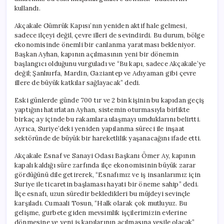
kullandı.
Akçakale Gümrük Kapısı’nın yeniden aktif hale gelmesi,
sadece ilçeyi değil, çevre illeri de sevindirdi. Bu durum, bölge
ekonomisinde önemli bir canlanma yaratması bekleniyor.
Başkan Ayhan, kapının açılmasının yeni bir dönemin
başlangıcı olduğunu vurguladı ve “Bu kapı, sadece Akçakale’ye
değil; Şanlıurfa, Mardin, Gaziantep ve Adıyaman gibi çevre
illere de büyük katkılar sağlayacak” dedi.
Eski günlerde günde 700 tır ve 2 bin kişinin bu kapıdan geçiş
yaptığını hatırlatan Ayhan, sistemin oturmasıyla birlikte
birkaç ay içinde bu rakamlara ulaşmayı umduklarını belirtti.
Ayrıca, Suriye’deki yeniden yapılanma süreci ile inşaat
sektöründe de büyük bir hareketlilik yaşanacağını ifade etti.
Akçakale Esnaf ve Sanayi Odası Başkanı Ömer Ay, kapının
kapalı kaldığı süre zarfında ilçe ekonomisinin büyük zarar
gördüğünü dile getirerek, “Esnafımız ve iş insanlarımız için
Suriye ile ticaretin başlaması hayati bir öneme sahip” dedi.
İlçe esnafı, uzun süredir bekledikleri bu müjdeyi sevinçle
karşıladı. Cumaali Tosun, “Halk olarak çok mutluyuz. Bu
gelişme, gurbete giden mevsimlik işçilerimizin evlerine
dönmesine ve yeni iş kapılarının açılmasına vesile olacak”