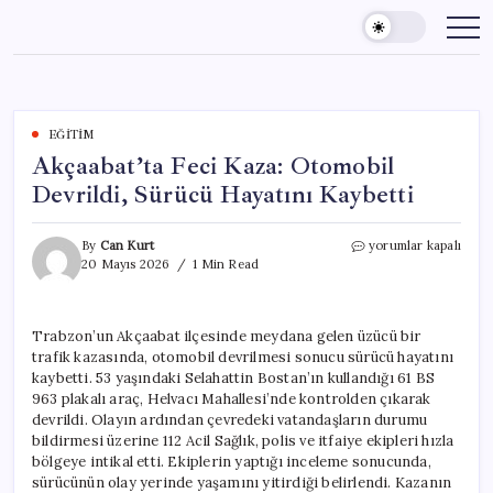
Skip
to
content
EĞITIM
Akçaabat’ta Feci Kaza: Otomobil
Devrildi, Sürücü Hayatını Kaybetti
Akçaabat’ta
By
Can Kurt
yorumlar kapalı
Feci
20 Mayıs 2026
1 Min Read
Kaza:
Otomobil
Devrildi,
Trabzon’un Akçaabat ilçesinde meydana gelen üzücü bir
Sürücü
trafik kazasında, otomobil devrilmesi sonucu sürücü hayatını
Hayatını
Kaybetti
kaybetti. 53 yaşındaki Selahattin Bostan’ın kullandığı 61 BS
için
963 plakalı araç, Helvacı Mahallesi’nde kontrolden çıkarak
devrildi. Olayın ardından çevredeki vatandaşların durumu
bildirmesi üzerine 112 Acil Sağlık, polis ve itfaiye ekipleri hızla
bölgeye intikal etti. Ekiplerin yaptığı inceleme sonucunda,
sürücünün olay yerinde yaşamını yitirdiği belirlendi. Kazanın