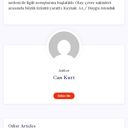
nedeni ile ilgili soruşturma başlatıldı. Olay, çevre sakinleri
arasında büyük üzüntü yarattı. Kaynak: AA / Duygu Avunduk
Author
Can Kurt
Follow Me
Other Articles