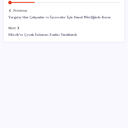
Previous
Yargıtay’dan Çalışanlar ve İşverenler İçin Emsal Niteliğinde Karar
Next
Bilecik’te Çocuk İstismarı Zanlısı Tutuklandı
SON YAZILAR
İmam hatipliler, imam hatip seçmedi
Çin resti çekti, ABD şirketlerine kapıyı kapattı:
‘Başka seçeneğimiz kalmadı’