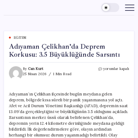
Skip
to
content
EĞITIM
Adıyaman Çelikhan’da Deprem
Korkusu: 3.5 Büyüklüğünde Sarsıntı
Adıyaman
By
Can Kurt
yorumlar kapalı
Çelikhan’da
25 Nisan 2026
1 Min Read
Deprem
Korkusu:
3.5
Adıyaman’ın Çelikhan ilçesinde bugün meydana gelen
Büyüklüğünde
deprem, bölgede kısa süreli bir panik yaşanmasına yol açtı.
Sarsıntı
için
Afet ve Acil Durum Yönetimi Başkanlığı (AFAD), depremin saat
13.09’da gerçekleştiğini ve büyüklüğünün 3.5 olduğunu açıkladı.
Sarsıntının merkez üssü olarak belirlenen Çelikhan’da,
depremin yerin 12.4 kilometre derinliğinde meydana geldiği
bildirildi. İlk değerlendirmelere göre, olayın ardından
herhangi bir olumsuz durum yaşanmadığı belirtildi. Olay