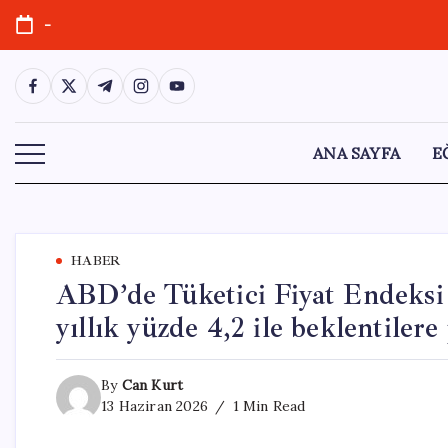
Skip
-
to
content
https://www.facebook.com/
https://twitter.com/
https://t.me/
https://www.instagram.com/
https://youtube.com/
ANA SAYFA
E
HABER
ABD’de Tüketici Fiyat Endeksi 
yıllık yüzde 4,2 ile beklentilere 
By
Can Kurt
13 Haziran 2026
1 Min Read