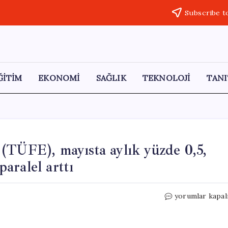
Subscribe t
ĞİTİM
EKONOMİ
SAĞLIK
TEKNOLOJİ
TANI
(TÜFE), mayısta aylık yüzde 0,5,
paralel arttı
ABD’de
yorumlar kapal
Tüketici
Fiyat
Endeksi