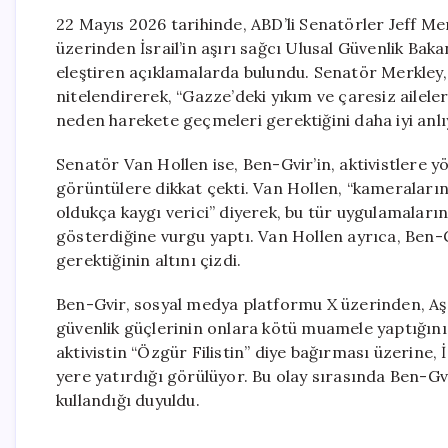
22 Mayıs 2026 tarihinde, ABD’li Senatörler Jeff M
üzerinden İsrail’in aşırı sağcı Ulusal Güvenlik Bak
eleştiren açıklamalarda bulundu. Senatör Merkley, 
nitelendirerek, “Gazze’deki yıkım ve çaresiz ailele
neden harekete geçmeleri gerektiğini daha iyi anlı
Senatör Van Hollen ise, Ben-Gvir’in, aktivistlere
görüntülere dikkat çekti. Van Hollen, “kameraların 
oldukça kaygı verici” diyerek, bu tür uygulamaların
gösterdiğine vurgu yaptı. Van Hollen ayrıca, Ben-
gerektiğinin altını çizdi.
Ben-Gvir, sosyal medya platformu X üzerinden, Aşd
güvenlik güçlerinin onlara kötü muamele yaptığını
aktivistin “Özgür Filistin” diye bağırması üzerine, 
yere yatırdığı görülüyor. Bu olay sırasında Ben-Gvi
kullandığı duyuldu.