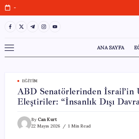
Skip
-
to
content
https://www.facebook.com/
https://twitter.com/
https://t.me/
https://www.instagram.com/
https://youtube.com/
ANA SAYFA
E
EĞITIM
ABD Senatörlerinden İsrail’in 
Eleştiriler: “İnsanlık Dışı Davr
By
Can Kurt
22 Mayıs 2026
1 Min Read