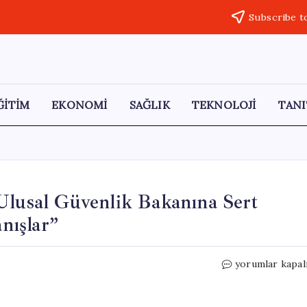
Subscribe t
ĞİTİM
EKONOMİ
SAĞLIK
TEKNOLOJİ
TANI
Ulusal Güvenlik Bakanına Sert
anışlar”
ABD
yorumlar kapal
Senatörlerinde
İsrail’in
Ulusal