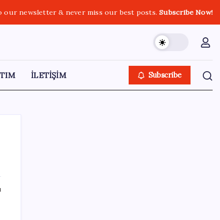
o our newsletter & never miss our best posts.
Subscribe Now!
TIM
İLETİŞİM
Subscribe
SON YAZILAR
ı
n
500 tam puan almıştı… LGS birincisi
Umut’un tercihi belli oldu