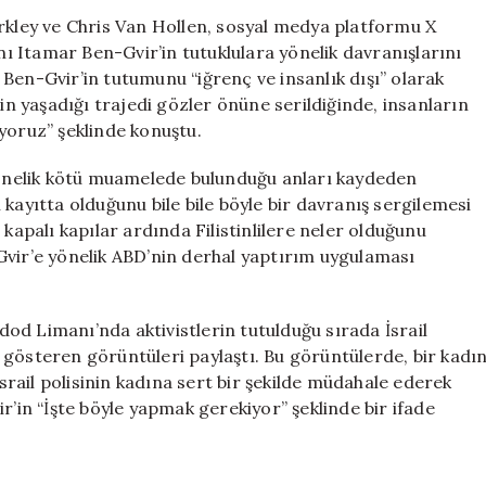
Güvenlik
erkley ve Chris Van Hollen, sosyal medya platformu X
Bakanına
anı Itamar Ben-Gvir’in tutuklulara yönelik davranışlarını
Sert
Ben-Gvir’in tutumunu “iğrenç ve insanlık dışı” olarak
Eleştiriler:
rin yaşadığı trajedi gözler önüne serildiğinde, insanların
“İnsanlık
yoruz” şeklinde konuştu.
Dışı
Davranışlar”
 yönelik kötü muamelede bulunduğu anları kaydeden
için
kayıtta olduğunu bile bile böyle bir davranış sergilemesi
 kapalı kapılar ardında Filistinlilere neler olduğunu
Gvir’e yönelik ABD’nin derhal yaptırım uygulaması
od Limanı’nda aktivistlerin tutulduğu sırada İsrail
 gösteren görüntüleri paylaştı. Bu görüntülerde, bir kadı
İsrail polisinin kadına sert bir şekilde müdahale ederek
r’in “İşte böyle yapmak gerekiyor” şeklinde bir ifade