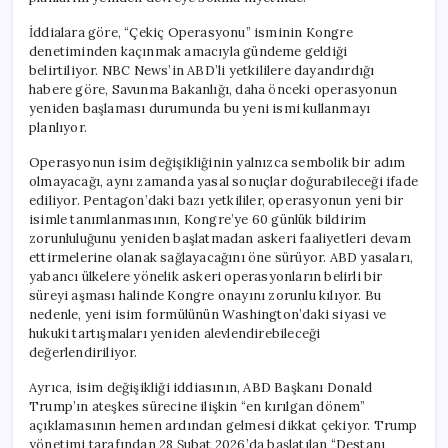
İddialara göre, “Çekiç Operasyonu” isminin Kongre
denetiminden kaçınmak amacıyla gündeme geldiği
belirtiliyor. NBC News’in ABD’li yetkililere dayandırdığı
habere göre, Savunma Bakanlığı, daha önceki operasyonun
yeniden başlaması durumunda bu yeni ismi kullanmayı
planlıyor.
Operasyonun isim değişikliğinin yalnızca sembolik bir adım
olmayacağı, aynı zamanda yasal sonuçlar doğurabileceği ifade
ediliyor. Pentagon’daki bazı yetkililer, operasyonun yeni bir
isimle tanımlanmasının, Kongre’ye 60 günlük bildirim
zorunluluğunu yeniden başlatmadan askeri faaliyetleri devam
ettirmelerine olanak sağlayacağını öne sürüyor. ABD yasaları,
yabancı ülkelere yönelik askeri operasyonların belirli bir
süreyi aşması halinde Kongre onayını zorunlu kılıyor. Bu
nedenle, yeni isim formülünün Washington’daki siyasi ve
hukuki tartışmaları yeniden alevlendirebileceği
değerlendiriliyor.
Ayrıca, isim değişikliği iddiasının, ABD Başkanı Donald
Trump’ın ateşkes sürecine ilişkin “en kırılgan dönem”
açıklamasının hemen ardından gelmesi dikkat çekiyor. Trump
yönetimi tarafından 28 Şubat 2026’da başlatılan “Destanı