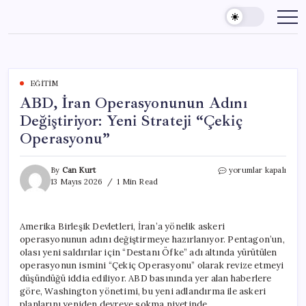
Skip
to
content
EĞITIM
ABD, İran Operasyonunun Adını
Değiştiriyor: Yeni Strateji “Çekiç
Operasyonu”
ABD,
By
Can Kurt
yorumlar kapalı
İran
13 Mayıs 2026
1 Min Read
Operasyonunun
Adını
Değiştiriyor:
Amerika Birleşik Devletleri, İran’a yönelik askeri
Yeni
operasyonunun adını değiştirmeye hazırlanıyor. Pentagon’un,
Strateji
“Çekiç
olası yeni saldırılar için “Destanı Öfke” adı altında yürütülen
Operasyonu”
operasyonun ismini “Çekiç Operasyonu” olarak revize etmeyi
için
düşündüğü iddia ediliyor. ABD basınında yer alan haberlere
göre, Washington yönetimi, bu yeni adlandırma ile askeri
planlarını yeniden devreye sokma niyetinde.