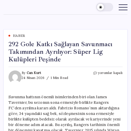
Skip
to
content
HABER
292 Gole Katkı Sağlayan Savunmacı
Takımından Ayrılıyor: Süper Lig
Kulüpleri Peşinde
292
By
Can Kurt
yorumlar kapalı
Gole
24 Nisan 2026
1 Min Read
Katkı
Sağlayan
Savunmacı
Savunma hattının önemli isimlerinden biri olan James
Takımından
Tavernier, bu sezonun sona ermesiyle birlikte Rangers
Ayrılıyor:
Süper
FC’den ayrılma kararı aldı. Fabrizio Romano’nun aktardığına
Lig
göre, 34 yaşındaki sağ bek, sözleşmesinin sona ermesiyle
Kulüpleri
birlikte kulüpten bedelsiz olarak ayrılacak ve kariyerinde yeni
Peşinde
bir döneme adım atacak. Bu ayrılış, Rangers tarihinin önemli
için
bir dönemini kapatmış olacak. Tavernier, 2015 yılında Wigan