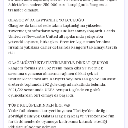
Athletic’ten sadece 250.000 euro karşılığında Rangers’a
transfer olmuştu.
GLASGOW’DA KAPTANLIK YOLCULUĞU
Glasgow’da kısa sürede takım kaptanlığına yükselen
Tavernier, taraftarların sevgisini kazanmayı başardı. Leeds
United ve Newcastle United altyapılarında yetişen bu
yetenekli oyuncu, birkaç kez Premier Lig’e transfer olma
fırsatını yakalasa da her defasında Rangers’ta kalmayı tercih
etti.
OLAĞANÜSTÜ İSTATİSTİKLERİYLE DİKKAT ÇEKİYOR
Rangers formasıyla 562 resmi maça çıkan Tavernier,
savunma oyuncusu olmasına rağmen dikkat çekici
istatistiklere imza attı. Kariyeri boyunca 144 gol ve 148 asist
üreterek toplamda 292 gole doğrudan katkıda bulundu.
2021/22 sezonunda UEFA Avrupa Ligi’nde en golcü
oyunculardan biri olmayı da başardı.
TÜRK KULÜPLERİNDEN İLGİ VAR
Yıldız futbolcunun kariyeri boyunca Türkiye’den de ilgi
gördüğü biliniyor. Galatasaray, Beşiktaş ve Trabzonspor’un,
farklı dönemlerde oyuncuyu kadrosuna katmak istediği
iddiaları gündeme gelmişti.