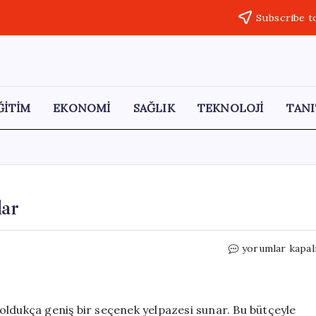
Subscribe t
ĞİTİM
EKONOMİ
SAĞLIK
TEKNOLOJİ
TANI
lar
1,5
yorumlar kapal
Milyona
Alınabilecek
Arabalar
için
oldukça geniş bir seçenek yelpazesi sunar. Bu bütçeyle