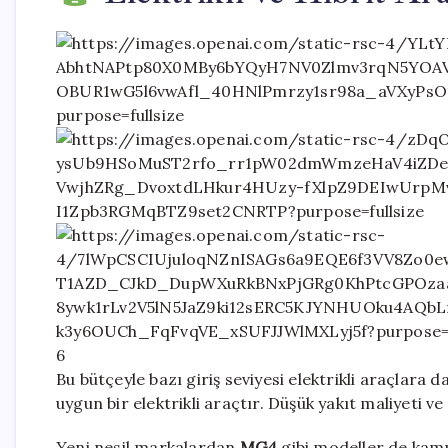
6
Bu bütçeyle bazı giriş seviyesi elektrikli araçlar
uygun bir elektrikli araçtır. Düşük yakıt maliyeti ve
Yeni nesil markalardan
MG4
gibi modeller de kam