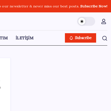
o our newsletter & never miss our best posts.
Subscribe Now!
TIM
İLETİŞİM
Subscribe
ı
SON YAZILAR
İmam hatipliler, imam hatip seçmedi