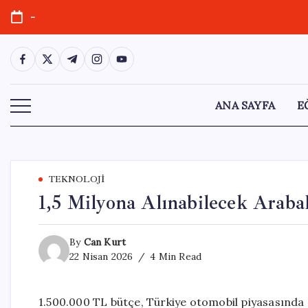
Skip
-
to
content
https://www.facebook.com/
https://twitter.com/
https://t.me/
https://www.instagram.com/
https://youtube.com/
ANA SAYFA
E
TEKNOLOJI
1,5 Milyona Alınabilecek Araba
By
Can Kurt
22 Nisan 2026
4 Min Read
1.500.000 TL bütçe, Türkiye otomobil piyasasında 